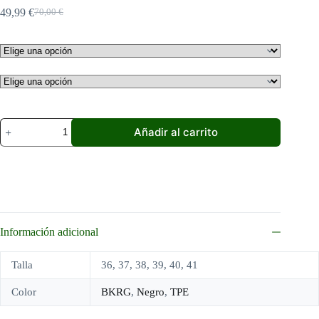
49,99
€
70,00
€
El
El
precio
precio
original
actual
era:
es:
70,00 €.
49,99 €.
Skechers
Añadir al carrito
Work:
Squad
SR
77222EC
-
Zapatillas
para
trabajo
Información adicional
cantidad
Talla
36, 37, 38, 39, 40, 41
Color
BKRG
,
Negro
,
TPE