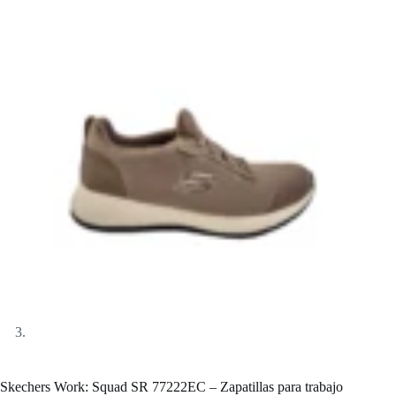
Skechers Work: Squad SR 77222EC – Zapatillas para trabajo