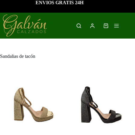
Saltar
ENVIOS GRATIS 24H
al
contenido
Carro
de
compra
Sandalias de tacón