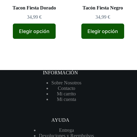
Tacon Fiesta Dorado
Tacón Fiesta Negro
34,99
€
34,99
€
Elegir opción
Elegir opción
INFORMACIÓN
Sobre Nosotros
Contacto
Mi carrito
Mi cuenta
AYUDA
Entrega
Devoluciones y Reembolsos