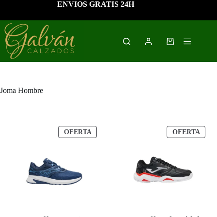
Saltar
ENVIOS GRATIS 24H
al
contenido
Carro
de
compra
Joma Hombre
PRODUCTO
PRO
OFERTA
OFERTA
EN
EN
OFERTA
OFE