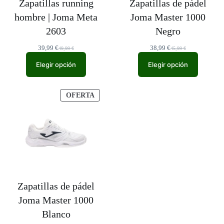
Zapatillas running
Zapatillas de pádel
hombre | Joma Meta
Joma Master 1000
2603
Negro
39,99
€
38,99
€
49,99
€
45,99
€
El
El
El
El
precio
precio
precio
precio
Elegir opción
Elegir opción
original
actual
original
actual
era:
es:
era:
es:
49,99 €.
39,99 €.
45,99 €.
38,99 €.
PRODUCTO
OFERTA
EN
OFERTA
Zapatillas de pádel
Joma Master 1000
Blanco