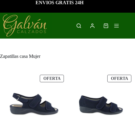
Saltar
ENVIOS GRATIS 24H
al
contenido
Carro
de
compra
Zapatillas casa Mujer
PRODUCTO
PR
OFERTA
OFERTA
EN
EN
OFERTA
OF