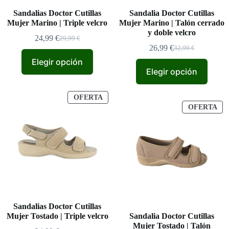
Sandalias Doctor Cutillas
Sandalia Doctor Cutillas
Mujer Marino | Triple velcro
Mujer Marino | Talón cerrado
y doble velcro
24,99
€
29,99
€
El
El
26,99
€
32,99
€
precio
precio
El
El
original
actual
precio
precio
Elegir opción
era:
es:
original
actual
Elegir opción
29,99 €.
24,99 €.
era:
es:
32,99 €.
26,99 €.
PRODUCTO
OFERTA
EN
PR
OFERTA
OFERTA
EN
OF
Sandalias Doctor Cutillas
Mujer Tostado | Triple velcro
Sandalia Doctor Cutillas
Mujer Tostado | Talón