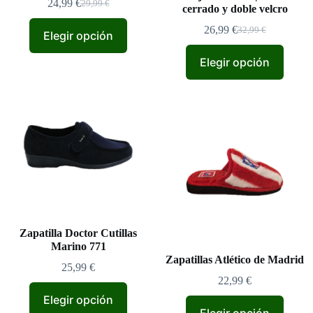
24,99
€
29,99
€
El
El
cerrado y doble velcro
precio
precio
26,99
€
32,99
€
original
actual
Elegir opción
El
El
era:
es:
precio
precio
29,99 €.
24,99 €.
original
actual
Elegir opción
era:
es:
32,99 €.
26,99 €.
Zapatilla Doctor Cutillas
Marino 771
Zapatillas Atlético de Madrid
25,99
€
22,99
€
Elegir opción