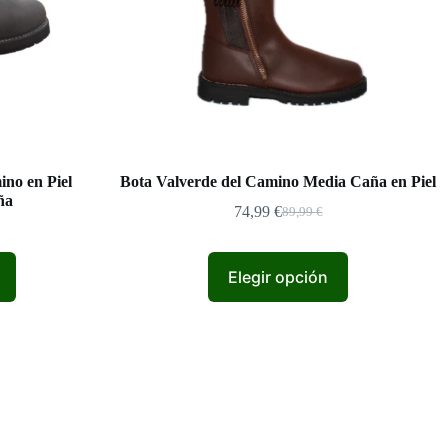
no en Piel
Bota Valverde del Camino Media Caña en Piel
ña
74,99
€
89,99
€
El
El
precio
precio
original
actual
era:
es:
Elegir opción
89,99 €.
74,99 €.