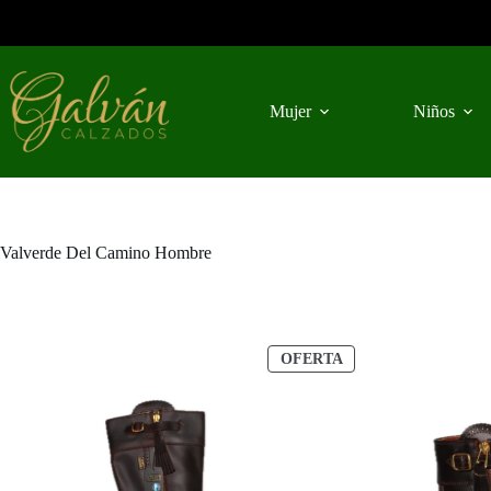
Saltar
al
contenido
Mujer
Niños
Valverde Del Camino Hombre
PRODUCTO
OFERTA
EN
OFERTA