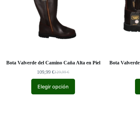
Bota Valverde del Camino Caña Alta en Piel
Bota Valverde
109,99
€
129,99
€
El
El
precio
precio
original
actual
Elegir opción
era:
es:
129,99 €.
109,99 €.