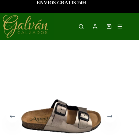
Saltar
ENVIOS GRATIS 24H
al
contenido
Carro
de
compra