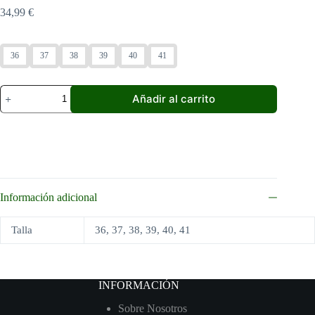
34,99
€
36
37
38
39
40
41
Sandalias
Añadir al carrito
Piel
Mujer
Bios
Plata
cantidad
Información adicional
Talla
36, 37, 38, 39, 40, 41
INFORMACIÓN
Sobre Nosotros