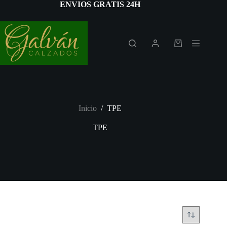
Saltar
ENVIOS GRATIS 24H
al
contenido
Carro
de
compra
Inicio
/
TPE
TPE