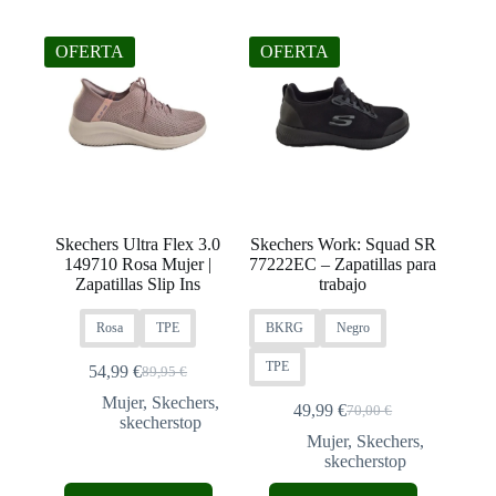
OFERTA
OFERTA
Skechers Ultra Flex 3.0
Skechers Work: Squad SR
149710 Rosa Mujer |
77222EC – Zapatillas para
Zapatillas Slip Ins
trabajo
Rosa
TPE
BKRG
Negro
TPE
54,99
€
89,95
€
El
El
precio
precio
Mujer
,
Skechers
,
49,99
€
70,00
€
El
El
original
actual
skecherstop
precio
precio
era:
es:
Mujer
,
Skechers
,
original
actual
89,95 €.
54,99 €.
skecherstop
era:
es:
Este
Este