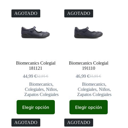
AGOTADO
AGOTADO
Biomecanics Colegial
Biomecanics Colegial
181121
191110
44,99
€
46,99
€
52,95
€
55,95
€
El
El
El
El
precio
precio
precio
precio
Biomecanics
,
Biomecanics
,
original
actual
original
actual
Colegiales
,
Niños
,
Colegiales
,
Niños
,
era:
es:
era:
es:
Zapatos Colegiales
Zapatos Colegiales
52,95 €.
44,99 €.
55,95 €.
46,99 €.
Este
Este
Elegir opción
Elegir opción
producto
producto
tiene
tiene
múltiples
múltiples
AGOTADO
AGOTADO
variantes.
variantes.
Las
Las