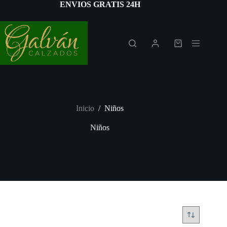
Saltar
ENVIOS GRATIS 24H
al
contenido
Carro
de
compra
Inicio
/
Niños
Niños