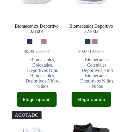
elegir
elegir
en
en
la
la
página
página
de
de
Biomecanics Deportivo
Biomecanics Deportivo
producto
producto
221001
221003
39,99
€
39,99
€
50,95
€
49,95
€
El
El
El
El
precio
precio
precio
precio
Biomecanics
,
Biomecanics
,
original
actual
original
actual
Colegiales
,
Colegiales
,
era:
es:
era:
es:
Deportivos Niño
Deportivos Niño
50,95 €.
39,99 €.
49,95 €.
39,99 €.
Biomecanics
,
Biomecanics
,
Deportivos Niños
,
Deportivos Niños
,
Niños
Niños
Este
Este
Elegir opción
Elegir opción
producto
producto
tiene
tiene
múltiples
múltiples
AGOTADO
variantes.
variantes.
Las
Las
opciones
opciones
se
se