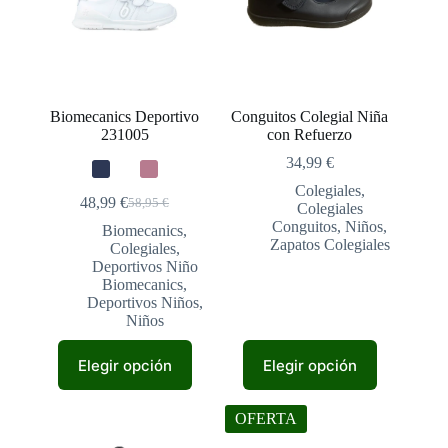
pueden
pueden
elegir
elegir
en
en
la
la
página
página
de
de
Biomecanics Deportivo
Conguitos Colegial Niña
producto
producto
231005
con Refuerzo
34,99
€
Colegiales
,
48,99
€
58,95
€
Colegiales
El
El
Conguitos
,
Niños
,
precio
precio
Biomecanics
,
Zapatos Colegiales
original
actual
Colegiales
,
era:
es:
Deportivos Niño
58,95 €.
48,99 €.
Biomecanics
,
Deportivos Niños
,
Niños
Este
Este
Elegir opción
Elegir opción
producto
producto
tiene
tiene
múltiples
múltiples
OFERTA
variantes.
variantes.
Las
Las