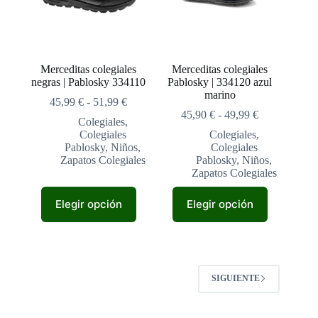
elegir
elegir
en
en
la
la
página
página
de
de
Merceditas colegiales
Merceditas colegiales
producto
producto
negras | Pablosky 334110
Pablosky | 334120 azul
marino
Rango
45,99
€
-
51,99
€
de
Rango
45,90
€
-
49,99
€
Colegiales
,
precios:
de
Colegiales
Colegiales
,
desde
precios:
Pablosky
,
Niños
,
Colegiales
45,99 €
desde
Zapatos Colegiales
Pablosky
,
Niños
,
hasta
45,90 €
Zapatos Colegiales
51,99 €
hasta
49,99 €
Este
Este
Elegir opción
Elegir opción
producto
producto
tiene
tiene
múltiples
múltiples
variantes.
variantes.
Las
Las
opciones
opciones
SIGUIENTE
se
se
pueden
pueden
elegir
elegir