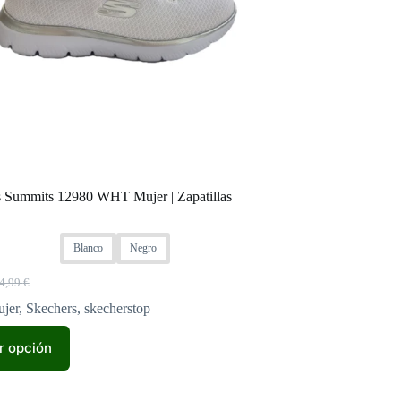
 Summits 12980 WHT Mujer | Zapatillas
Blanco
Negro
4,99
€
l
l
ecio
ecio
jer
,
Skechers
,
skecherstop
iginal
tual
a:
:
r opción
,99 €.
,99 €.
.