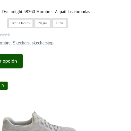
 Dynamight 58360 Hombre | Zapatillas cómodas
Azul Oscuro
Negro
Olive
9,99
€
l
l
ecio
ecio
ombre
,
Skechers
,
skecherstop
iginal
tual
a:
:
,99 €.
,99 €.
r opción
.
TA