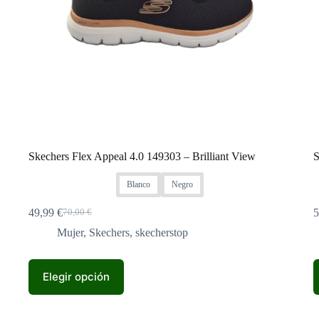
Skechers Flex Appeal 4.0 149303 – Brilliant View
S
Blanco
Negro
49,99
€
5
70,00
€
El
El
precio
precio
Mujer
,
Skechers
,
skecherstop
original
actual
era:
es:
Este
E
70,00 €.
49,99 €.
Elegir opción
producto
p
tiene
t
múltiples
m
variantes.
v