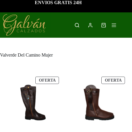
Saltar
ENVIOS GRATIS 24H
al
contenido
Carro
de
compra
Valverde Del Camino Mujer
PRODUCTO
PRO
OFERTA
OFERTA
EN
EN
OFERTA
OFE