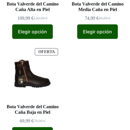
Bota Valverde del Camino
Bota Valverde del Camino
Caña Alta en Piel
Media Caña en Piel
109,99
€
74,99
€
129,99
€
89,99
€
El
El
El
El
precio
precio
precio
precio
original
actual
original
actual
Elegir opción
Elegir opción
era:
es:
era:
es:
129,99 €.
109,99 €.
89,99 €.
74,99 €.
PRODUCTO
OFERTA
EN
OFERTA
Bota Valverde del Camino
Caña Baja en Piel
69,99
€
79,99
€
El
El
precio
precio