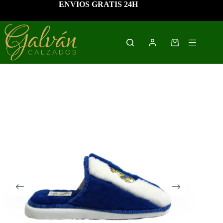
Saltar
ENVIOS GRATIS 24H
al
contenido
Carro
de
compra