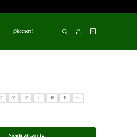
¡Skechers!
Carro
de
compra
38
39
40
41
42
43
44
Añadir al carrito