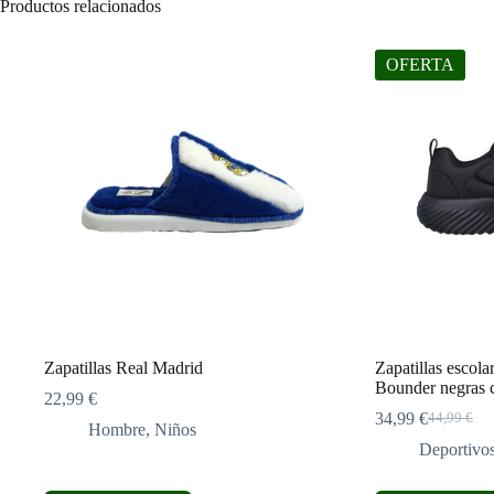
Productos relacionados
OFERTA
Zapatillas Real Madrid
Zapatillas escola
Bounder negras 
22,99
€
34,99
€
44,99
€
El
El
Hombre
,
Niños
precio
precio
Deportivo
original
actual
era:
es: