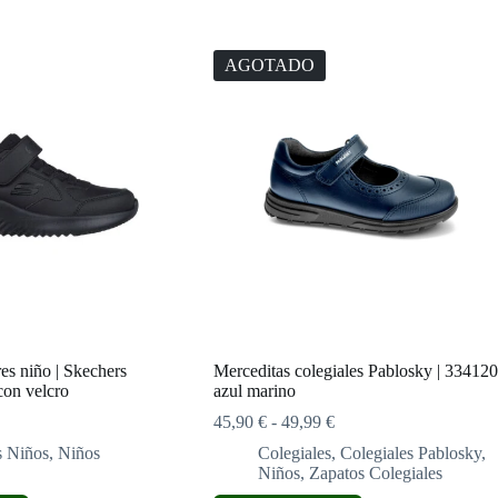
AGOTADO
res niño | Skechers
Merceditas colegiales Pablosky | 334120
con velcro
azul marino
Rango
45,90
€
-
49,99
€
de
s Niños
,
Niños
Colegiales
,
Colegiales Pablosky
,
precios:
Niños
,
Zapatos Colegiales
desde