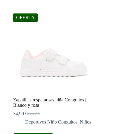
OFERTA
Zapatillas respetuosas niña Conguitos |
Blanco y rosa
34,99
€
39,99
€
El
El
precio
precio
Deportivos Niño Conguitos
,
Niños
original
actual
era:
es: