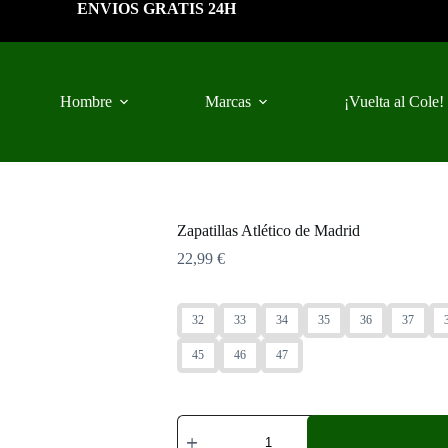
ENVIOS GRATIS 24H
Hombre
Marcas
¡Vuelta al Cole!
Zapatillas Atlético de Madrid
22,99
€
32
33
34
35
36
37
45
46
47
Zapatillas
Atlético