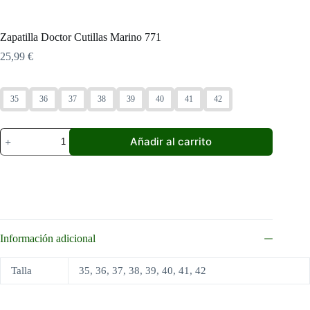
Zapatilla Doctor Cutillas Marino 771
25,99
€
35
36
37
38
39
40
41
42
Zapatilla
Añadir al carrito
Doctor
Cutillas
Marino
771
cantidad
Información adicional
Talla
35, 36, 37, 38, 39, 40, 41, 42