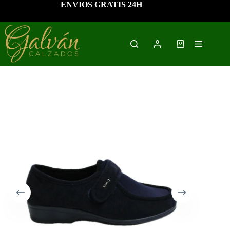
Saltar
ENVIOS GRATIS 24H
al
contenido
Carro
de
compra