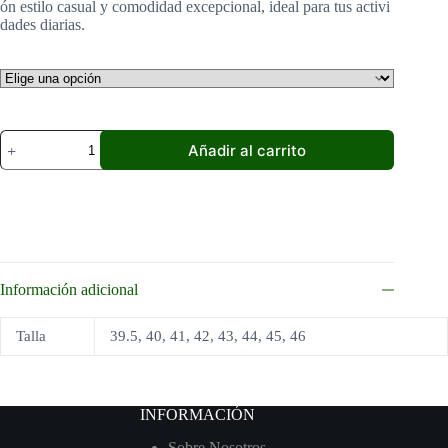
ón estilo casual y comodidad excepcional, ideal para tus activi
dades diarias.
Zapatillas
Añadir al carrito
Skechers
Relaxed
Fit®
Melson
-
Planon
para
Hombre
Información adicional
cantidad
Talla
39.5, 40, 41, 42, 43, 44, 45, 46
INFORMACIÓN
Sobre Nosotros