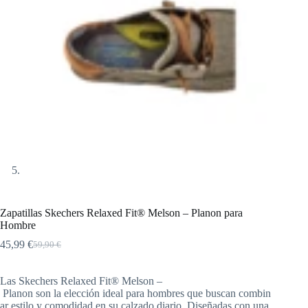
Zapatillas Skechers Relaxed Fit® Melson – Planon para
Hombre
45,99
€
59,90
€
El
El
precio
precio
original
actual
Las Skechers Relaxed Fit® Melson –
era:
es:
Planon son la elección ideal para hombres que buscan combin
59,90 €.
45,99 €.
ar estilo y comodidad en su calzado diario. Diseñadas con una