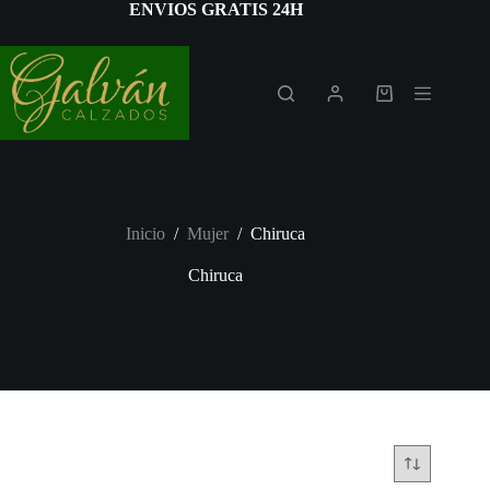
Saltar
ENVIOS GRATIS 24H
al
contenido
Carro
de
compra
Inicio
/
Mujer
/
Chiruca
Chiruca