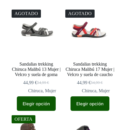
AGOTADO
AGOTADO
Sandalias trekking
Sandalias trekking
Chiruca Malibú 13 Mujer |
Chiruca Malibú 17 Mujer |
Velcro y suela de goma
Velcro y suela de caucho
44,99
€
44,99
€
54,99
€
54,99
€
El
El
El
El
precio
precio
precio
precio
Chiruca
,
Mujer
Chiruca
,
Mujer
original
actual
original
actual
Este
Este
era:
es:
era:
es:
Elegir opción
Elegir opción
producto
producto
54,99 €.
44,99 €.
54,99 €.
44,99 €.
tiene
tiene
múltiples
múltiples
OFERTA
variantes.
variantes.
Las
Las
opciones
opciones