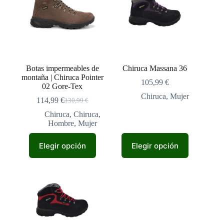
se
se
pueden
pueden
elegir
elegir
en
en
la
la
página
página
de
de
Botas impermeables de
Chiruca Massana 36
producto
producto
montaña | Chiruca Pointer
105,99
€
02 Gore-Tex
Chiruca
,
Mujer
114,99
€
130,99
€
El
El
precio
precio
Chiruca
,
Chiruca
,
original
actual
Hombre
,
Mujer
era:
es:
Este
Este
130,99 €.
114,99 €.
Elegir opción
Elegir opción
producto
producto
tiene
tiene
múltiples
múltiples
variantes.
variantes.
Las
Las
opciones
opciones
se
se
pueden
pueden
elegir
elegir