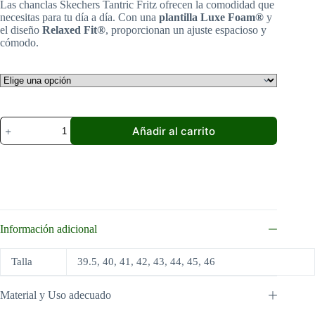
Las chanclas Skechers Tantric Fritz ofrecen la comodidad que
era:
es:
necesitas para tu día a día. Con una
plantilla Luxe Foam®
y
39,95 €.
32,99 €.
el diseño
Relaxed Fit®
, proporcionan un ajuste espacioso y
cómodo.
Skechers
Añadir al carrito
Chancla
Tantric
cantidad
Información adicional
Talla
39.5, 40, 41, 42, 43, 44, 45, 46
Material y Uso adecuado