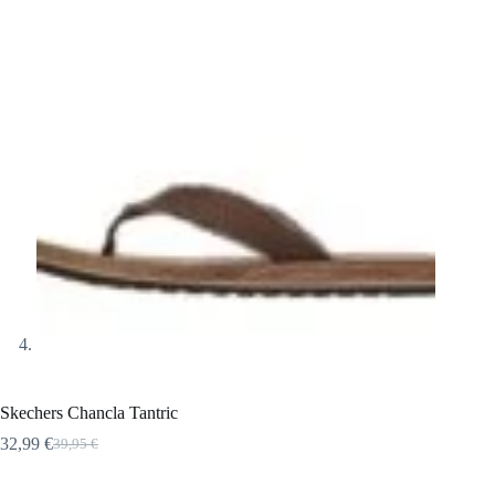
Skechers Chancla Tantric
32,99
€
39,95
€
El
El
precio
precio
original
actual