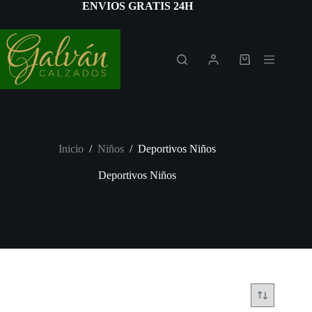
Saltar
ENVIOS GRATIS 24H
al
contenido
Carro
de
compra
Inicio
/
Niños
/
Deportivos Niños
Deportivos Niños