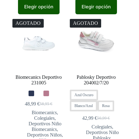
Este
Este
Elegir opción
Elegir opción
producto
producto
tiene
tiene
múltiples
múltiples
AGOTADO
AGOTADO
variantes.
variantes.
Las
Las
opciones
opciones
se
se
pueden
pueden
elegir
elegir
en
en
la
la
página
página
de
de
Biomecanics Deportivo
Pablosky Deportivo
producto
producto
231005
204002/7/20
Azul Oscuro
48,99
€
58,95
€
El
El
Blanco/Azul
Rosa
precio
precio
Biomecanics
,
original
actual
Colegiales
,
42,99
€
50,99
€
El
El
era:
es:
Deportivos Niño
precio
precio
Colegiales
,
58,95 €.
48,99 €.
Biomecanics
,
original
actual
Deportivos Niño
Deportivos Niños
,
era:
es:
Pablosky
,