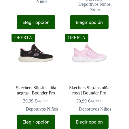
Niños
50,99 €.
42,99 €.
Deportivos Niños
,
Niños
Este
Este
Elegir opción
Elegir opción
producto
producto
tiene
tiene
múltiples
múltiples
OFERTA
OFERTA
variantes.
variantes.
Las
Las
opciones
opciones
se
se
pueden
pueden
elegir
elegir
en
en
la
la
página
página
de
de
Skechers Slip-ins niña
Skechers Slip-ins niña
producto
producto
negras | Bounder Pro
rosa | Bounder Pro
39,99
€
39,99
€
44,99
€
44,99
€
El
El
El
El
precio
precio
precio
precio
Deportivos Niños
Deportivos Niños
original
actual
original
actual
Este
Este
era:
es:
era:
es:
Elegir opción
Elegir opción
producto
producto
44,99 €.
39,99 €.
44,99 €.
39,99 €.
tiene
tiene