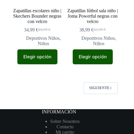
página
página
de
de
Zapatillas escolares niño |
Zapatillas fútbol sala niño |
producto
producto
Skechers Bounder negras
Joma Powerful negras con
con velcro
velcro
34,99
€
38,99
€
44,99
€
42,99
€
El
El
El
El
precio
precio
precio
precio
Deportivos Niños
,
Deportivos Niños
,
original
actual
original
actual
Niños
Niños
era:
es:
era:
es:
Este
Este
44,99 €.
34,99 €.
42,99 €.
38,99 €.
Elegir opción
Elegir opción
producto
producto
tiene
tiene
múltiples
múltiples
variantes.
variantes.
Las
Las
opciones
opciones
SIGUIENTE
se
se
pueden
pueden
elegir
elegir
en
en
la
la
INFORMACIÓN
página
página
Sobre Nosotros
de
de
Contacto
producto
producto
Mi carrito