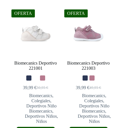
OFERTA
OFERTA
Biomecanics Deportivo
Biomecanics Deportivo
221001
221003
39,99
€
39,99
€
50,95
€
49,95
€
El
El
El
El
precio
precio
precio
precio
Biomecanics
,
Biomecanics
,
original
actual
original
actual
Colegiales
,
Colegiales
,
era:
es:
era:
es:
Deportivos Niño
Deportivos Niño
50,95 €.
39,99 €.
49,95 €.
39,99 €.
Biomecanics
,
Biomecanics
,
Deportivos Niños
,
Deportivos Niños
,
Niños
Niños