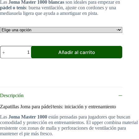
Las
Joma Master 1000 blancas
son ideales para empezar en
era:
es:
pádel o tenis
: buena ventilación, ajuste con cordones y una
45,99 €.
38,99 €.
mediasuela ligera que ayuda a amortiguar en pista.
Zapatillas
Añadir al carrito
de
pádel
Joma
Master
1000
Blanco
cantidad
Descripción
Zapatillas Joma para pádel/tenis: iniciación y entrenamiento
Las
Joma Master 1000
están pensadas para jugadores que buscan
comodidad y protección en entrenamientos. El upper combina material
resistente con zonas de malla y perforaciones de ventilación para
mantener el pie más fresco.