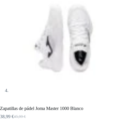
Zapatillas de pádel Joma Master 1000 Blanco
38,99
€
45,99
€
El
El
precio
precio
original
actual