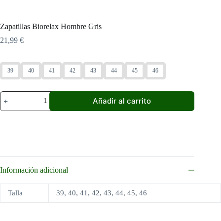
Zapatillas Biorelax Hombre Gris
21,99
€
39
40
41
42
43
44
45
46
Zapatillas
Añadir al carrito
Biorelax
Hombre
Gris
cantidad
Información adicional
Talla
39, 40, 41, 42, 43, 44, 45, 46