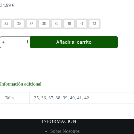
34,99
€
35
36
37
38
39
40
41
42
Tacon
Añadir al carrito
Fiesta
Dorado
cantidad
Información adicional
Talla
35, 36, 37, 38, 39, 40, 41, 42
INFORMACIÓN
Sobre Nosotros