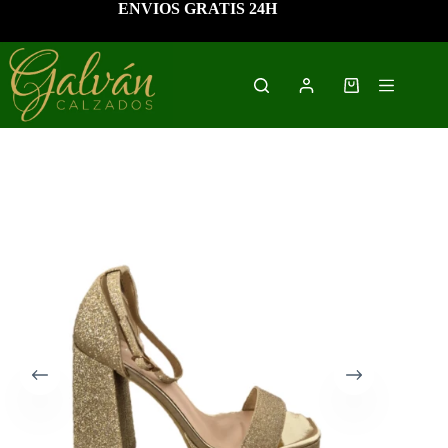
Saltar
ENVIOS GRATIS 24H
al
contenido
Carro
de
compra