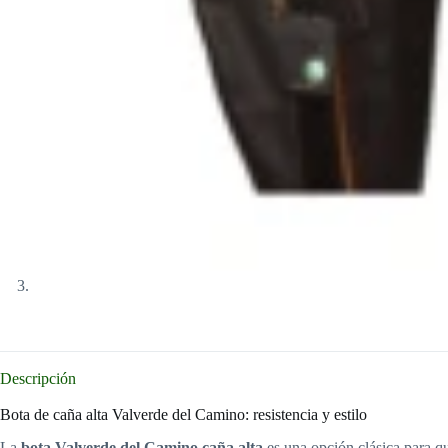
Descripción
Bota de caña alta Valverde del Camino: resistencia y estilo
La
bota Valverde del Camino caña alta
es una opción clásica para qu