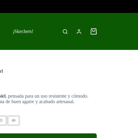
¡Skechers!
Carro
de
compra
el
iel
, pensada para un uso resistente y cómodo.
ma de buen agarre y acabado artesanal.
45
46