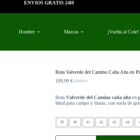
ENVIOS GRATIS 24H
Hombre
Marcas
¡Vuelta al Cole!
Bota Valverde del Camino Caña Alta en Pi
109,99
€
129,99
€
El
El
precio
precio
original
actual
Bota
Valverde del Camino caña alta
en
p
era:
es:
Ideal para campo y diario, con suela de go
129,99 €.
109,99 €.
39
40
41
42
43
44
Bota