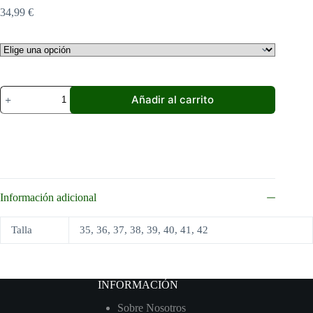
34,99
€
Zapatillas
Añadir al carrito
Refresh
Blanca
cantidad
Información adicional
Talla
35, 36, 37, 38, 39, 40, 41, 42
INFORMACIÓN
Sobre Nosotros