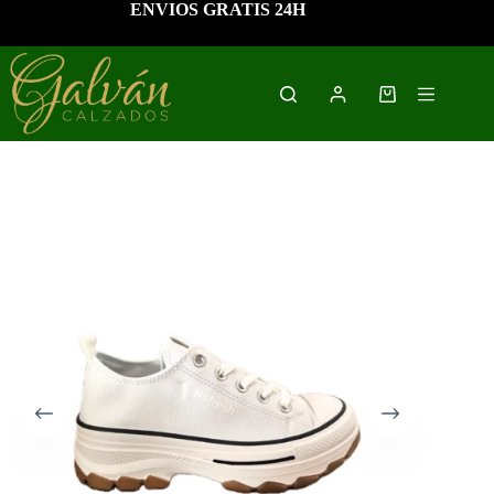
Saltar
ENVIOS GRATIS 24H
al
contenido
Carro
de
compra