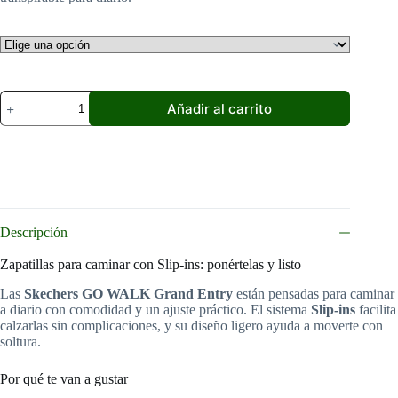
59,99 €
Skechers
Añadir al carrito
GO
WALK
Grand
Entry
Slip-
ins
Mujer
Rosa
Descripción
|
Zapatillas
para
Zapatillas para caminar con Slip-ins: ponértelas y listo
caminar
Las
Skechers GO WALK Grand Entry
están pensadas para caminar
cantidad
a diario con comodidad y un ajuste práctico. El sistema
Slip-ins
facilita
calzarlas sin complicaciones, y su diseño ligero ayuda a moverte con
soltura.
Por qué te van a gustar