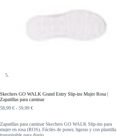
Skechers GO WALK Grand Entry Slip-ins Mujer Rosa |
Zapatillas para caminar
Rango
58,99
€
-
59,99
€
de
precios:
Zapatillas para caminar Skechers GO WALK Slip-ins para
desde
mujer en rosa (ROS). Fáciles de poner, ligeras y con plantilla
58,99 €
transpirable para diario.
hasta