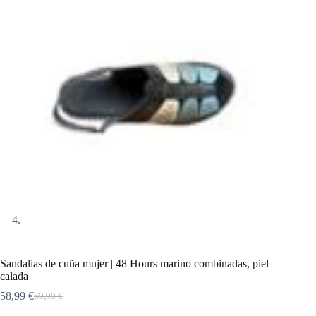
Sandalias de cuña mujer | 48 Hours marino combinadas, piel
calada
58,99
€
69,99
€
El
El
precio
precio