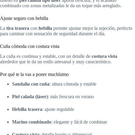
diseño en
piel calada tipo láser
aporta frescura, y el acabado
combinado con zonas metalizadas le da un toque más arreglado.
Ajuste seguro con hebilla
La
tira trasera
con
hebilla
permite ajustar mejor la sujeción, perfecto
para caminar con sensación de seguridad durante el día.
Cuña cómoda con costura vista
La cuña es continua y estable, con un detalle de
costura vista
alrededor que le da un estilo artesanal y muy característico.
Por qué te la vas a poner muchísimo
Sandalia con cuña
: altura cómoda y estable
Piel calada (láser)
: más frescura en verano
Hebilla trasera
: ajuste regulable
Marino combinado
: elegante y fácil de combinar
Costura vista
: detalle bonito y diferencial