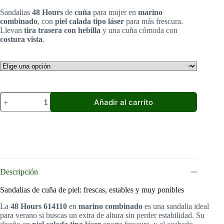
original
actual
Sandalias
48 Hours
de
cuña
para mujer en
marino
era:
es:
combinado
, con
piel calada tipo láser
para más frescura.
69,99 €.
58,99 €.
Llevan
tira trasera con hebilla
y una cuña cómoda con
costura vista
.
Sandalias
Añadir al carrito
de
cuña
mujer
|
48
Hours
marino
combinadas,
Descripción
piel
calada
cantidad
Sandalias de cuña de piel: frescas, estables y muy ponibles
La
48 Hours 614110
en
marino combinado
es una sandalia ideal
para verano si buscas un extra de altura sin perder estabilidad. Su