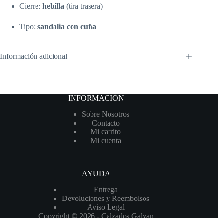
Cierre:
hebilla
(tira trasera)
Tipo:
sandalia con cuña
Información adicional
INFORMACIÓN
Sobre Nosotros
Contacto
Mi carrito
Mi cuenta
AYUDA
Entrega
Devoluciones y Reembolsos
Aviso Legal
Copyright © 2026 - Calzados Galvan