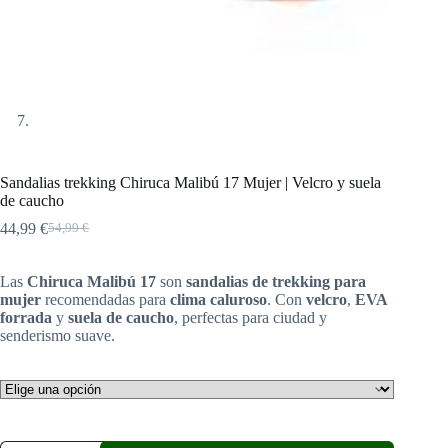
Sandalias trekking Chiruca Malibú 17 Mujer | Velcro y suela
de caucho
44,99
€
54,99
€
El
El
precio
precio
original
actual
Las
Chiruca Malibú 17
son
sandalias de trekking para
era:
es:
mujer
recomendadas para
clima caluroso
. Con
velcro
,
EVA
54,99 €.
44,99 €.
forrada
y
suela de caucho
, perfectas para ciudad y
senderismo suave.
Sandalias