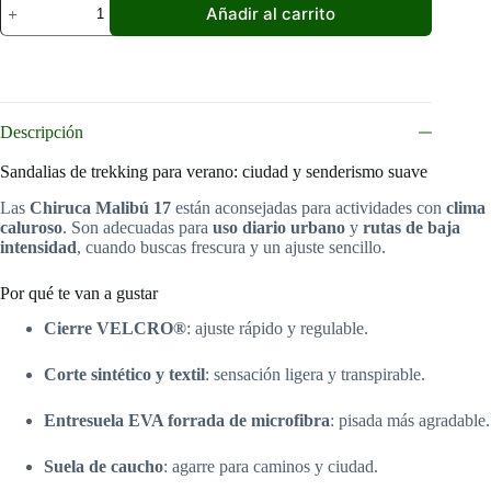
Añadir al carrito
trekking
Chiruca
Malibú
17
Mujer
|
Velcro
Descripción
y
suela
Sandalias de trekking para verano: ciudad y senderismo suave
de
caucho
Las
Chiruca Malibú 17
están aconsejadas para actividades con
clima
cantidad
caluroso
. Son adecuadas para
uso diario urbano
y
rutas de baja
intensidad
, cuando buscas frescura y un ajuste sencillo.
Por qué te van a gustar
Cierre VELCRO®
: ajuste rápido y regulable.
Corte sintético y textil
: sensación ligera y transpirable.
Entresuela EVA forrada de microfibra
: pisada más agradable.
Suela de caucho
: agarre para caminos y ciudad.