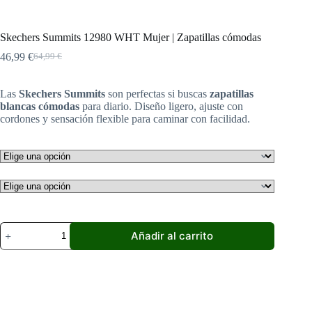
Skechers Summits 12980 WHT Mujer | Zapatillas cómodas
46,99
€
64,99
€
El
El
precio
precio
original
actual
Las
Skechers Summits
son perfectas si buscas
zapatillas
era:
es:
blancas cómodas
para diario. Diseño ligero, ajuste con
64,99 €.
46,99 €.
cordones y sensación flexible para caminar con facilidad.
Skechers
Añadir al carrito
Summits
12980
WHT
Mujer
|
Zapatillas
cómodas