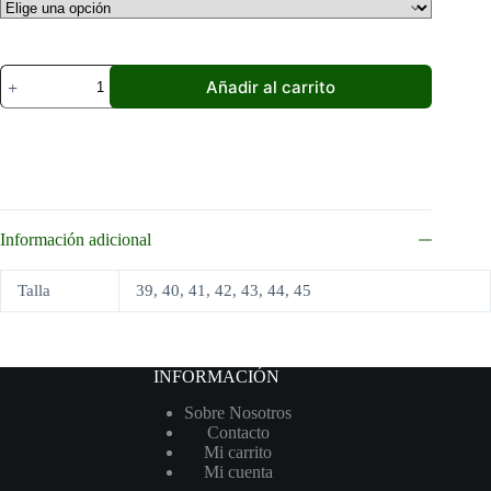
Zapato
Añadir al carrito
Baerchi
5450
Afelpado
Marron
cantidad
Información adicional
Talla
39, 40, 41, 42, 43, 44, 45
INFORMACIÓN
Sobre Nosotros
Contacto
Mi carrito
Mi cuenta