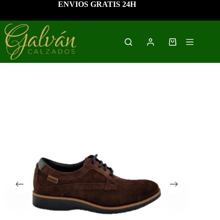
Saltar
ENVIOS GRATIS 24H
al
contenido
Carro
de
compra