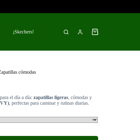
¡Skechers!
Carro
de
compra
apatillas cómodas
para el día a día:
zapatillas ligeras
, cómodas y
NVY)
, perfectas para caminar y rutinas diarias.