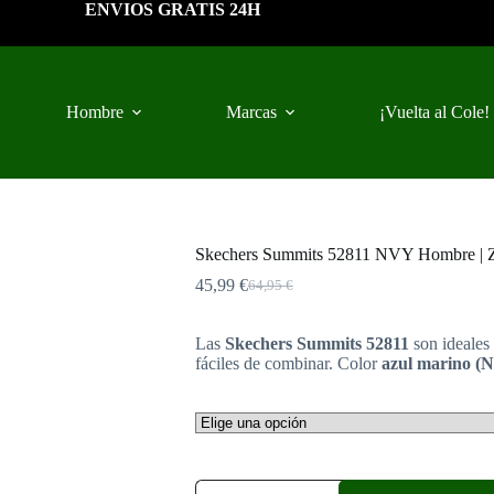
ENVIOS GRATIS 24H
Hombre
Marcas
¡Vuelta al Cole!
Skechers Summits 52811 NVY Hombre | Z
45,99
€
64,95
€
El
El
precio
precio
original
actual
Las
Skechers Summits 52811
son ideales 
era:
es:
fáciles de combinar. Color
azul marino (
64,95 €.
45,99 €.
Skechers