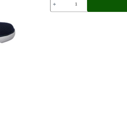
Summits
52811
NVY
Hombre
|
Zapatillas
cómodas
cantidad