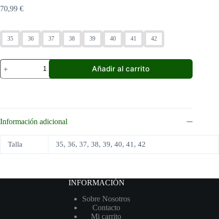
70,99
€
35
36
37
38
39
40
41
42
Skechers
Añadir al carrito
Arch
Fit
Infinity
Cool
cantidad
Información adicional
Talla
35, 36, 37, 38, 39, 40, 41, 42
INFORMACIÓN
Sobre Nosotros
Contacto
Mi carrito