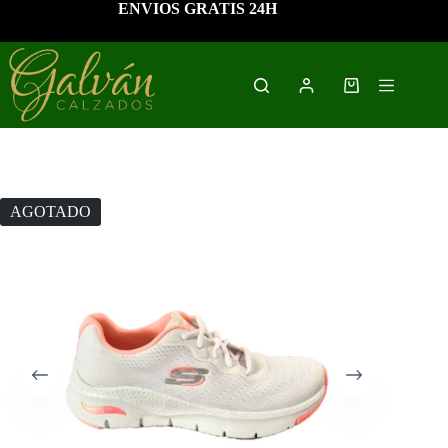
Saltar
ENVIOS GRATIS 24H
al
contenido
Carro
de
compra
AGOTADO