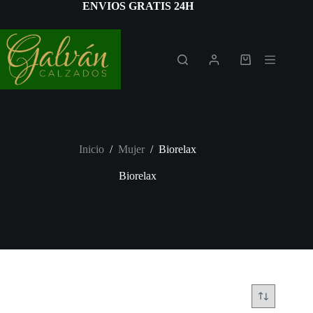
Saltar
ENVIOS GRATIS 24H
al
contenido
Carro
de
compra
Inicio
/
Mujer
/
Biorelax
Biorelax