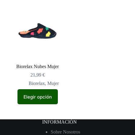
Biorelax Nubes Mujer
21,99
€
Biorelax
,
Mujer
Este
Elegir opción
producto
tiene
múltiples
variantes.
Las
INFORMACIÓN
opciones
se
Sobre Nosotros
pueden