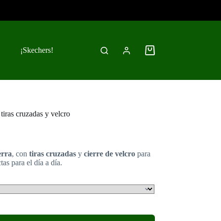
¡Skechers!
Carro
de
compra
tiras cruzadas y velcro
erra
, con
tiras cruzadas
y
cierre de velcro
para
ctas para el día a día.