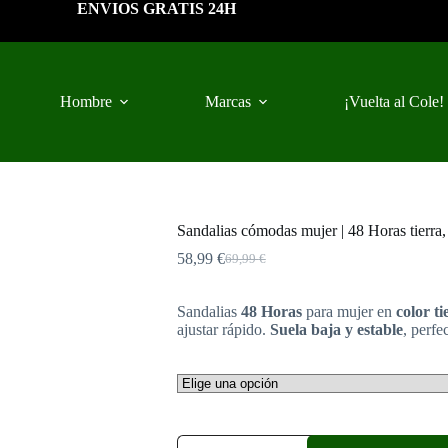
ENVIOS GRATIS 24H
Hombre
Marcas
¡Vuelta al Cole!
Sandalias cómodas mujer | 48 Horas tierra, 
58,99
€
69,99
€
El
El
precio
precio
original
actual
Sandalias
48 Horas
para mujer en
color ti
era:
es:
ajustar rápido.
Suela baja y estable
, perfe
69,99 €.
58,99 €.
Sandalias