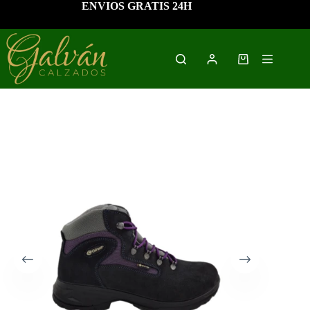
Saltar
ENVIOS GRATIS 24H
al
contenido
Carro
de
compra