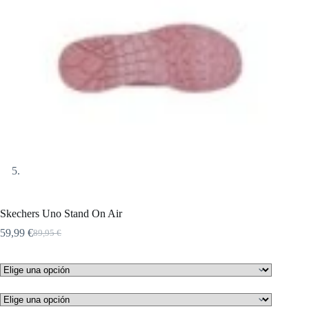
Skechers Uno Stand On Air
59,99
€
89,95
€
El
El
precio
precio
original
actual
era:
es:
89,95 €.
59,99 €.