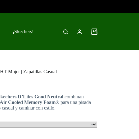
¡Skechers!
Carro
de
compra
T Mujer | Zapatillas Casual
kechers D’Lites Good Neutral
combinan
la Air-Cooled Memory Foam®
para una pisada
 casual y caminar con estilo.