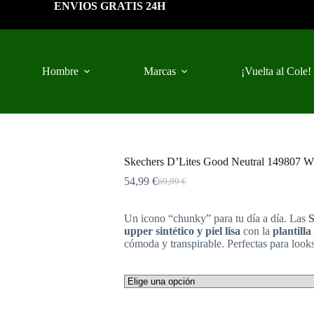
ENVIOS GRATIS 24H
Hombre
Marcas
¡Vuelta al Cole!
Skechers D’Lites Good Neutral 149807 WH
54,99
€
69,99
€
El
El
precio
precio
original
actual
Un icono “chunky” para tu día a día. Las
S
era:
es:
upper sintético y piel lisa
con la
plantil
69,99 €.
54,99 €.
cómoda y transpirable. Perfectas para looks