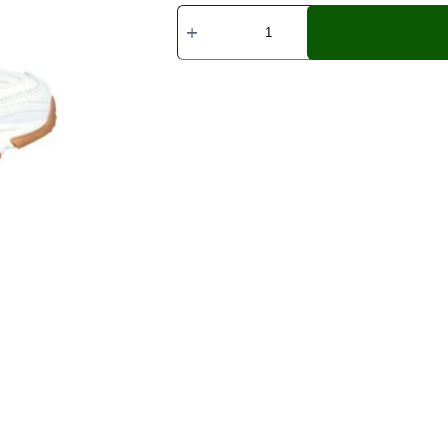
Skechers
D’Lites
Good
Neutral
149807
WHT
Mujer
|
Zapatillas
Casual
cantidad