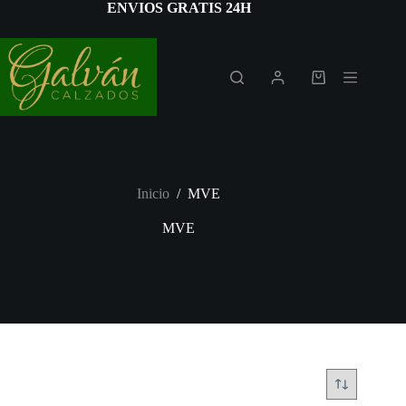
Saltar
ENVIOS GRATIS 24H
al
contenido
Carro
de
compra
Inicio
/
MVE
MVE