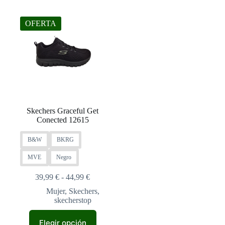
OFERTA
Skechers Graceful Get
Conected 12615
B&W
BKRG
MVE
Negro
Rango
39,99
€
-
44,99
€
de
Mujer
,
Skechers
,
precios:
skecherstop
desde
39,99 €
Este
hasta
Elegir opción
producto