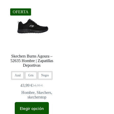
OFERTA
Skechers Burns Agoura –
52635 Hombre | Zapatillas
Deportivas
Azul
Gris
Negro
43,99
€
54,99
€
El
El
precio
precio
Hombre
,
Skechers
,
original
actual
skecherstop
era:
es:
Este
54,99 €.
43,99 €.
Elegir opción
producto
tiene