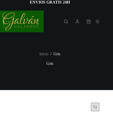
Saltar
ENVIOS GRATIS 24H
al
contenido
Carro
de
compra
Inicio
/
Gris
Gris